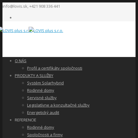
info@lovis.sk, +421 908 336 441
O NÁS
Profil a certifikáty spoločnosti
PRODUKTY A SLUŽBY
Systém Solarhybrid
Rodinné domy
Servisné služby
Legislatívne a konzultačné služby
Energetický audit
REFERENCIE
Rodinné domy
Spoločnosti a firmy