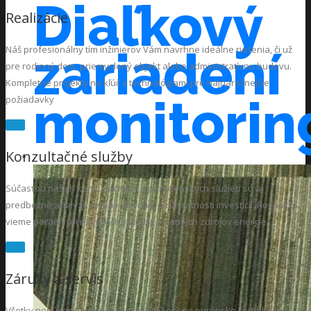
Diaľkový
Realizácie
zariadení
Náš profesionálny tím inžinierov Vám navrhne ideálne riešenia, či už
pre rodinný dom, priemyslený objekt alebo administratívnu budovu.
Kompletné projekty na kľúč s technológiami pre najnáročnejšie
monitorin
požiadavky
Viac
Konzultačné služby
Súčasťou našich konzultačných a poradenských služieb sú aj
predbežné analýzy výroby energie, či návratnosti investícií. Rovnako
vieme poradiť pri návrhoch využitia ostatných zdrojov energie.
Viac
Záruky a servis
Všetky ponúkané technológie spĺňajú prísne európske certifikačné