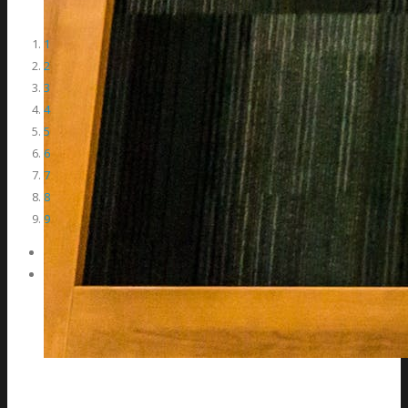
1
2
3
4
5
6
7
8
9
audity a