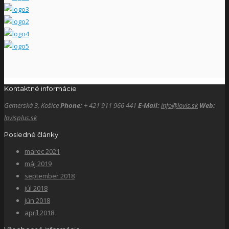
Kontaktné informácie
Gemerská 3, Košice
Phone:
+ 421 911 966 441
E-Mail:
info@lovis.sk
Web:
lovisplus.sk
Posledné články
marec 2021
máj 2019
september 2018
júl 2018
jún 2018
apríl 2018