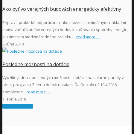
Ako byť vo verejných budovách energeticky efektívny
Pripraviť praktické odporúčania, ako možno s minimálnymi nákladmi
motivovať užívateľov verejných budov k znižovaniu spotreby energie,
je zámerom medzinárodného projektu...
read more →
6. júna 2018
Posledné možnosti na dotácie
Využitie jednu z posledných možností - dotácie na solárne panely v
rámci programu Zelená domácnostiam. Ďalšie kolo už 10.4.2018.
Komplexne...
read more →
1. apríla 2018
Kontaktujte nás