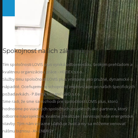
Spokojnosť našich zákazníkov
Tím spoločnosti LOVIS plus vyniká odbornosťou, širokým prehľadom a
kvalitnou organizáciou práce.
- HODEX s.r.o.
Služby tímu spoločnosti LOVIS plus vnímame ako pružné, dynamické a
nápadité. Oceňujeme aj schopnosť improvizácie pri našich špecifických
požiadavkách.
- P.Berta, konateľ GBO s.r.o.
Sme radi, že sme sa rozhodli pre spoločnosť LOVIS plus, ktorú
hodnotíme po viacerých spoločných projektoch ako partnera, ktorý
odborne naprojektuje, kvalitne zrealizuje i servisuje naše energetické
stavby. Tým nám výrazne uľahčuje život a my sa môžeme venovať
nášmu biznisu.
- AV-ENERGY