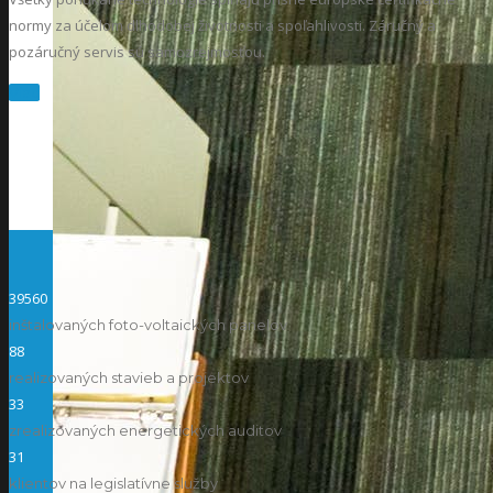
normy za účelom dlhodobej životnosti a spoľahlivosti. Záručný a
pozáručný servis sú samozrejmosťou.
Viac
39560
inštalovaných foto-voltaických panelov
88
realizovaných stavieb a projektov
33
zrealizovaných energetických auditov
31
klientov na legislatívne služby