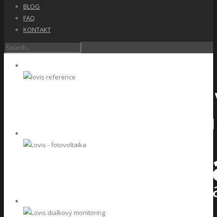
BLOG
FAQ
KONTAKT
15 rokov s
experti na fotovoltik
Fotovoltik
Moderný spôsob získa