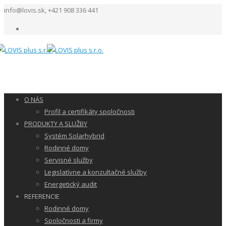
info@lovis.sk, +421 908 336 441
O NÁS
Profil a certifikáty spoločnosti
PRODUKTY A SLUŽBY
Systém Solarhybrid
Rodinné domy
Servisné služby
Legislatívne a konzultačné služby
Energetický audit
REFERENCIE
Rodinné domy
Spoločnosti a firmy