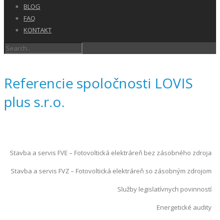
BLOG
FAQ
KONTAKT
Referencie spoločnosti LOVIS
plus s.r.o.
Stavba a servis FVE – Fotovoltická elektráreň bez zásobného zdroja
Stavba a servis FVZ – Fotovoltická elektráreň so zásobným zdrojom
Služby legislatívnych povinností
Energetické audity