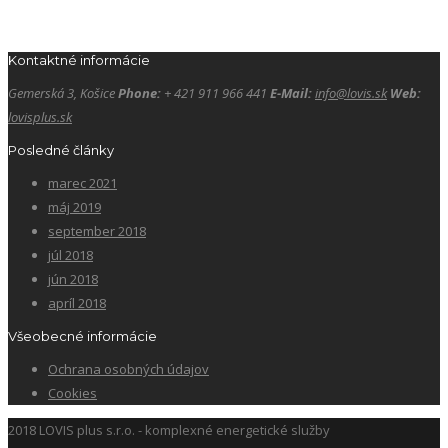
Kontaktné informácie
Gemerská 3, Košice
Phone:
+ 421 911 966 441
E-Mail:
info@lovis.sk
Web:
lovisplus.sk
Posledné články
marec 2021
máj 2019
september 2018
júl 2018
jún 2018
apríl 2018
Všeobecné informácie
Ochrana osobných údajov
Cookies
2018 LOVIS plus s.r.o. - komplexné energetické služby